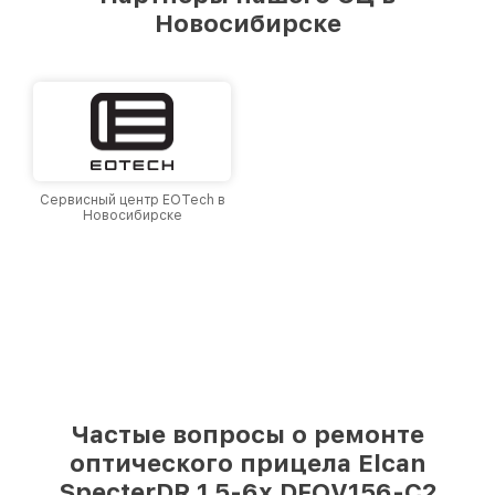
лучшим сервисным центром Elcan в городе
Новосибирске
Новосибирске, постоянно повышая уровень
доверия и лояльности наших клиентов.
Сервисный центр EOTech в
Новосибирске
Частые вопросы о ремонте
оптического прицела Elcan
SpecterDR 1.5-6x DFOV156-C2