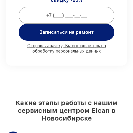
скидку -25%
Мы гарантируем:
Записаться на ремонт
80%
ремонтов выполняем в присутствии
клиента
90%
запчастей Elcan имеются на складе
Отправляя заявку, Вы соглашаетесь на
в Новосибирске, остальные
обработку персональных данных
доставляются быстро
Фирменные детали Elcan и
проверенные реплики
– под любые
запросы
85%
починок выполняются в тот же день,
при незамедлительном начале работ
Какие этапы работы с нашим
сервисным центром Elcan в
Новосибирске