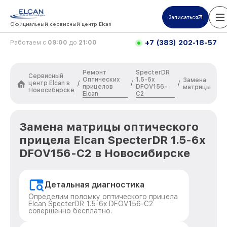
Записаться
Официальный сервисный центр Elcan
+7 (383) 202-18-57
Работаем с
09:00
до
21:00
Ремонт
SpecterDR
Сервисный
Оптических
1.5-6x
Замена
центр Elcan в
/
/
/
прицелов
DFOV156-
матрицы
Новосибирске
Elcan
C2
Замена матрицы оптического
прицела Elcan SpecterDR 1.5-6x
DFOV156-C2 в Новосибирске
Детальная диагностика
Определим поломку оптического прицела
Elcan SpecterDR 1.5-6x DFOV156-C2
совершенно бесплатно.