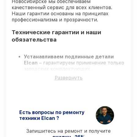
Новосибирске мы обеспечиваем
качественный сервис для всех клиентов.
Наши гарантии основаны на принципах
профессионализма и прозрачности.
Технические гарантии и наши
обязательства
Устанавливаем подлинные детали
Elcan
– гарантируем применение только
заводских комплектующих.
Опытные мастера
– проходят жёсткий
Развернуть
контроль знаний и навыков, что
гарантирует качество выполняемых
работ.
Соблюдаем сроки ремонта
– ремонт
оптического прицела Elcan SpecterDR
1.5-6x DFOV156-C2 строго по
Есть вопросы по ремонту
договоренности.
техники Elcan ?
Поддержка после ремонта
– все все
виды ремонта защищены официальной
Запишитесь на ремонт и получите
гарантией Elcan.