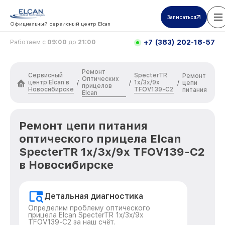
Записаться
Официальный сервисный центр Elcan
+7 (383) 202-18-57
Работаем с
09:00
до
21:00
Ремонт
Сервисный
SpecterTR
Ремонт
Оптических
центр Elcan в
1x/3x/9x
/
/
/
цепи
прицелов
Новосибирске
TFOV139-C2
питания
Elcan
Ремонт цепи питания
оптического прицела Elcan
SpecterTR 1x/3x/9x TFOV139-C2
в Новосибирске
Детальная диагностика
Определим проблему оптического
прицела Elcan SpecterTR 1x/3x/9x
TFOV139-C2 за наш счёт.