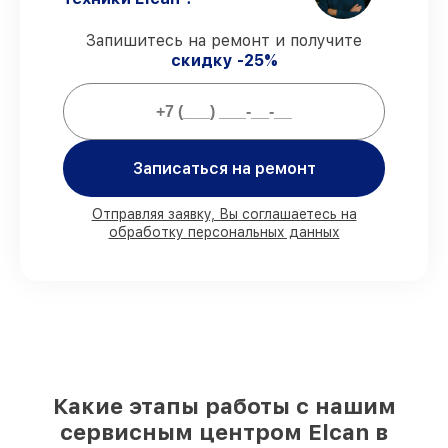
работы и запчасти защищены
гарантийной поддержкой до 3 лет.
Запишитесь на ремонт и получите
скидку -25%
Мы гарантируем:
80%
работ закрываем с возможностью
личного присутствия владельца
Записаться на ремонт
90%
комплектующих Elcan есть в
наличии в мастерской или на складе в
Отправляя заявку, Вы соглашаетесь на
Новосибирске, остальные доставляются
обработку персональных данных
быстро
Подлинные запчасти Elcan и
надёжные аналоги
– под любые запросы
85%
работ исполняются за 1–2 часа, при
незамедлительном начале работ
Какие этапы работы с нашим
сервисным центром Elcan в