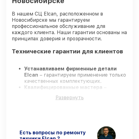
Новосибирске
В нашем СЦ Elcan, расположенном в
Новосибирске мы гарантируем
профессиональное обслуживание для
каждого клиента. Наши гарантии основаны на
принципах доверия и прозрачности.
Технические гарантии для клиентов
Устанавливаем фирменные детали
Elcan
– гарантируем применение только
качественных комплектующих.
Квалифицированные мастера
–
проходят строгий отбор, что
Развернуть
обеспечивает надёжную работу
устройства после ремонта.
Соблюдаем сроки ремонта
– ремонт
оптического прицела Elcan SpecterTR
1x/3x/9x TFOV139-C2 в оговоренные
сроки.
Есть вопросы по ремонту
Гарантийное сопровождение
– все
техники Elcan ?